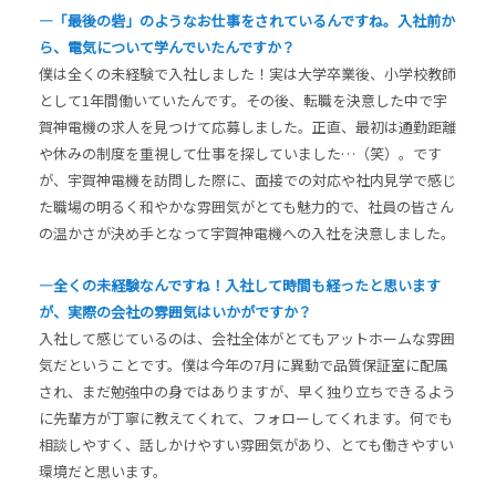
―「最後の砦」のようなお仕事をされているんですね。入社前か
ら、電気について学んでいたんですか？
僕は全くの未経験で入社しました！実は大学卒業後、小学校教師
として1年間働いていたんです。その後、転職を決意した中で宇
賀神電機の求人を見つけて応募しました。正直、最初は通勤距離
や休みの制度を重視して仕事を探していました…（笑）。です
が、宇賀神電機を訪問した際に、面接での対応や社内見学で感じ
た職場の明るく和やかな雰囲気がとても魅力的で、社員の皆さん
の温かさが決め手となって宇賀神電機への入社を決意しました。
―全くの未経験なんですね！入社して時間も経ったと思います
が、実際の会社の雰囲気はいかがですか？
入社して感じているのは、会社全体がとてもアットホームな雰囲
気だということです。僕は今年の7月に異動で品質保証室に配属
され、まだ勉強中の身ではありますが、早く独り立ちできるよう
に先輩方が丁寧に教えてくれて、フォローしてくれます。何でも
相談しやすく、話しかけやすい雰囲気があり、とても働きやすい
環境だと思います。