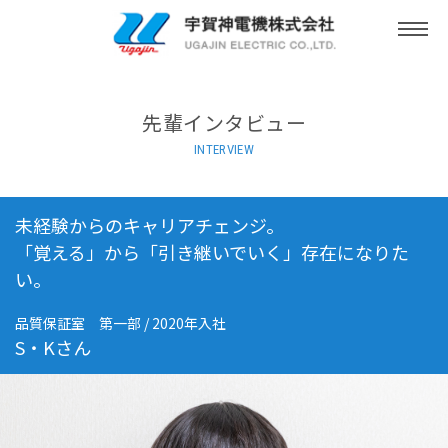
togg
navi
先輩インタビュー
INTERVIEW
未経験からのキャリアチェンジ。
「覚える」から「引き継いでいく」存在になりた
い。
品質保証室 第一部 / 2020年入社
S・Kさん