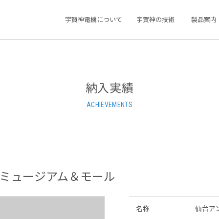
宇賀神電機について
宇賀神の技術
製品案内
納入実績
ACHIEVEMENTS
ミュージアム＆モール
名称
仙台ア