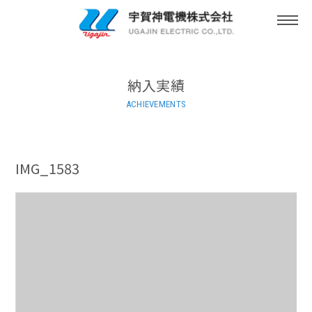
togg
navi
納入実績
ACHIEVEMENTS
IMG_1583