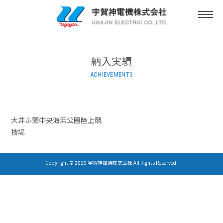
togg
navi
納入実績
ACHIEVEMENTS
大井ふ頭中央海浜公園陸上競
技場
Copyright © 2019 宇賀神電機株式会社 All Rights Reserved.